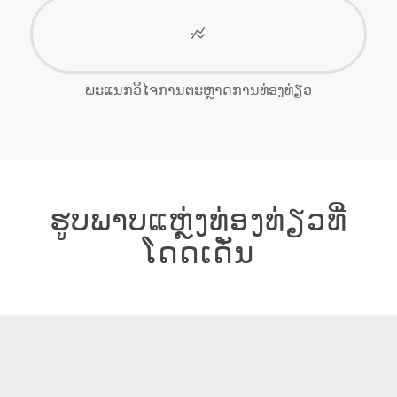
ພະແນກວິໄຈການຕະຫຼາດການທ່ອງທ່ຽວ
ຮູບພາບແຫຼ່ງທ່ອງທ່ຽວທີ່
ໂດດເດັ່ນ