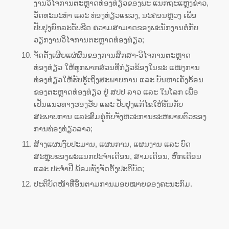
ງານວິໄຈການຕະຫຼາດທ່ອງທ່ຽວຂອງພະ ແນກຖະແຫຼງຂ່າວ,
ວັດທະນະທຳ ແລະ ທ່ອງທ່ຽວແຂວງ, ນະຄອນຫຼວງ ເພື່ອ
ປັບປຸງຍົກລະດັບຂີດ ຄວາມສາມາດຂອງພະນັກງານຕໍ່ກັບ
ວຽກງານວິໄຈການຕະຫຼາດທ່ອງທ່ຽວ;
ຈັດຕັ້ງເຜີຍແຜ່ຜົນຂອງການສຶກສາ-ວິໄຈການຕະຫຼາດ
ທ່ອງທ່ຽວ ໃຫ້ທຸກພາກສ່ວນທີ່ກ່ຽວຂ້ອງໃນຂະ ແໜງການ
ທ່ອງທ່ຽວໃຫ້ຮັບຮູ້ເຖິງສະພາບການ ແລະ ບັນຫາເຄັ່ງຮ້ອນ
ຂອງຕະຫຼາດທ່ອງທ່ຽວ ຢູ່ ສປປ ລາວ ແລະ ໃນໂລກ ເພື່ອ
ເປັນແນວທາງຮອງຮັບ ແລະ ປັບປຸງແກ້ໄຂໃຫ້ທັນກັບ
ສະພາບການ ແລະສົມຄູ່ກັບຈັງຫວະການຂະຫຍາຍຕົວຂອງ
ການທ່ອງທ່ຽວລາວ;
ສ້າງແຜນງົບປະມານ, ແຜນການ, ແຜນງານ ແລະ ບົດ
ສະຫຼຸບຂອງພະແນກປະຈໍາເດືອນ, ສາມເດືອນ, ຫົກເດືອນ
ແລະ ປະຈຳປີ ພ້ອມທັງຈັດຕັ້ງປະຕິບັດ;
ປະຕິບັດໜ້າທີ່ອື່ນຕາມການມອບໝາຍຂອງຄະນະກົມ.