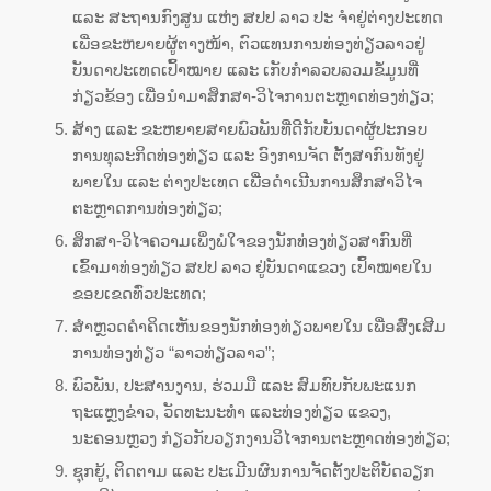
ແລະ ສະຖານກົງສູນ ແຫ່ງ ສປປ ລາວ ປະ ຈຳຢູ່ຕ່າງປະເທດ
ເພື່ອຂະຫຍາຍຜູ້ຕາງໜ້າ, ຕົວແທນການທ່ອງທ່ຽວລາວຢູ່
ບັນດາປະເທດເປົ້າໝາຍ ແລະ ເກັບກຳລວບລວມຂໍ້ມູນທີ່
ກ່ຽວຂ້ອງ ເພື່ອນຳມາສຶກສາ-ວິໄຈການຕະຫຼາດທ່ອງທ່ຽວ;
ສ້າງ ແລະ ຂະຫຍາຍສາຍພົວພັນທີ່ດີກັບບັນດາຜູ້ປະກອບ
ການທຸລະກິດທ່ອງທ່ຽວ ແລະ ອົງການຈັດ ຕັ້ງສາກົນທັງຢູ່
ພາຍໃນ ແລະ ຕ່າງປະເທດ ເພື່ອດໍາເນີນການສຶກສາວິໄຈ
ຕະຫຼາດການທ່ອງທ່ຽວ;
ສຶກສາ-ວິໄຈຄວາມເພິ່ງພໍໃຈຂອງນັກທ່ອງທ່ຽວສາກົນທີ່
ເຂົ້າມາທ່ອງທ່ຽວ ສປປ ລາວ ຢູ່ບັນດາແຂວງ ເປົ້າໝາຍໃນ
ຂອບເຂດທົ່ວປະເທດ;
ສໍາຫຼວດຄໍາຄິດເຫັນຂອງນັກທ່ອງທ່ຽວພາຍໃນ ເພື່ອສົ່ງເສີມ
ການທ່ອງທ່ຽວ “ລາວທ່ຽວລາວ”;
ພົວພັນ, ປະສານງານ, ຮ່ວມມື ແລະ ສົມທົບກັບພະແນກ
ຖະແຫຼງຂ່າວ, ວັດທະນະທຳ ແລະທ່ອງທ່ຽວ ແຂວງ,
ນະຄອນຫຼວງ ກ່ຽວກັບວຽກງານວິໄຈການຕະຫຼາດທ່ອງທ່ຽວ;
ຊຸກຍູ້, ຕິດຕາມ ແລະ ປະເມີນຜົນການຈັດຕັ້ງປະຕິບັດວຽກ