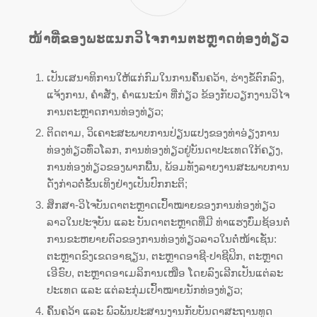
ໜ້າທີ່ຂອງພະແນກວິໄຈການຕະຫຼາດທ່ອງທ່ຽວ
ເປັນເສນາທິການໃຫ້ແກ່ກົມໃນການຄົ້ນຄວ້າ, ຮ່າງຂໍ້ຕົກລົງ,
ແຈ້ງການ, ຄໍາສັ່ງ, ຄໍາແນະນໍາ ທີ່ກ່ຽວ ຂ້ອງກັບວຽກງານວິໄຈ
ການຕະຫຼາດການທ່ອງທ່ຽວ;
ຕິດຕາມ, ວິເຄາະສະພາບການປ່ຽນແປງຂອງທ່າອ່ຽງການ
ທ່ອງທ່ຽວທົ່ວໂລກ, ການທ່ອງທ່ຽວຢູ່ບັນດາປະເທດໃກ້ຄຽງ,
ການທ່ອງທ່ຽວຂອງພາກພື້ນ, ພ້ອມທັງລາຍງານສະພາບການ
ດັ່ງກ່າວຕໍ່ຂັ້ນເທິງຢ່າງເປັນປົກກະຕິ;
ສຶກສາ-ວິໄຈບັນດາຕະຫຼາດເປົ້າໝາຍຂອງການທ່ອງທ່ຽວ
ລາວໃນປະຈຸບັນ ແລະ ບັນດາຕະຫຼາດທີ່ມີ ທ່າແຮງບົ່ມຊ້ອນຕໍ່
ການຂະຫຍາຍຕົວຂອງການທ່ອງທ່ຽວລາວໃນຕໍ່ໜ້າເຊັ່ນ:
ຕະຫຼາດຂົງເຂດອາຊຽນ, ຕະຫຼາດອາຊີ-ປາຊີຟິກ, ຕະຫຼາດ
ເອີຣົບ, ຕະຫຼາດອາເມລິການເໜືອ ໂດຍລົງເລີກເປັນແຕ່ລະ
ປະເທດ ແລະ ແຕ່ລະກຸ່ມເປົ້າໝາຍນັກທ່ອງທ່ຽວ;
ຄົ້ນຄວ້າ ແລະ ພົວພັນປະສານງານກັບບັນດາສະຖານທູດ