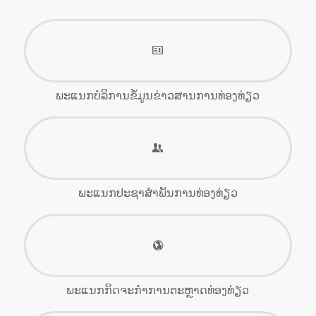
ພະແນກບໍລິການຂໍ້ມູນຂ່າວສານການທ່ອງທ່ຽວ
ພະແນກປະຊາສໍາພັນການທ່ອງທ່ຽວ
ພະແນກກິດຈະກໍາການຕະຫຼາດທ່ອງທ່ຽວ