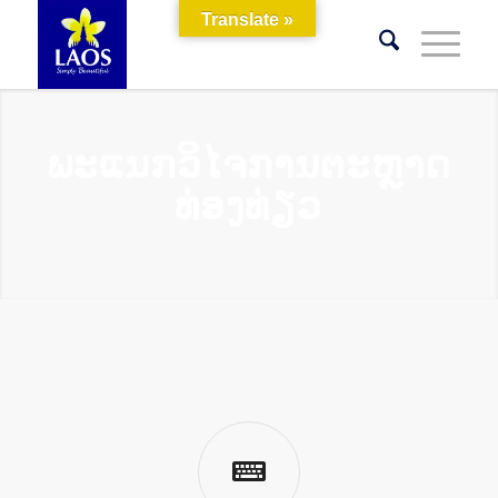
Translate »
ພະແນກວິໄຈການຕະຫຼາດ
ທ່ອງທ່ຽວ